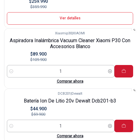
$259.990
$359.990
Ver detalles
Xiaomip30
|
XIAOMI
-18%
Aspiradora Inalámbrica Vacuum Cleaner Xiaomi P30 Con
Accesorios Blanco
$89.900
$109.900
Cantidad
Comprar ahora
DCB201
|
Dewalt
-25%
Batería Ion De Litio 20v Dewalt Dcb201-b3
$44.900
$59.900
Cantidad
Comprar ahora