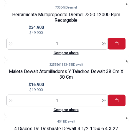
7350-5
|
Dremel
-30%
Herramienta Multiproposito Dremel 7350 12000 Rpm
Recargable
$34.900
$49.900
Cantidad
Comprar ahora
3253561833458
|
Dewalt
-15%
Maleta Dewalt Atornilladores Y Taladros Dewalt 38 Cm X
30 Cm
$16.900
$19.900
Cantidad
Comprar ahora
4541
|
Dewalt
-20%
4 Discos De Desbaste Dewalt 4 1/2 115x 6.4 X 22