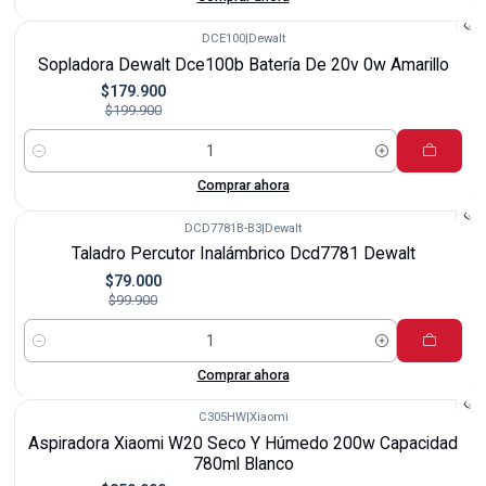
DCE100
|
Dewalt
-10%
Sopladora Dewalt Dce100b Batería De 20v 0w Amarillo
$179.900
$199.900
Cantidad
Comprar ahora
DCD7781B-B3
|
Dewalt
-21%
Taladro Percutor Inalámbrico Dcd7781 Dewalt
$79.000
$99.900
Cantidad
Comprar ahora
C305HW
|
Xiaomi
-28%
Aspiradora Xiaomi W20 Seco Y Húmedo 200w Capacidad
Agotado
780ml Blanco