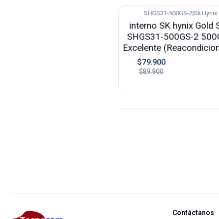
SHGS31-500GS-2
|
Sk Hynix
-11%
interno SK hynix Gold
SHGS31-500GS-2 500
Excelente (Reacondicio
$79.900
$89.900
Contáctanos