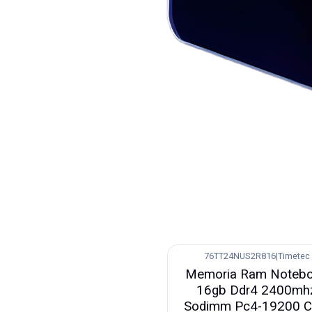
76TT24NUS2R816
|
Timetec
-16%
Memoria Ram Noteb
Nuevo
16gb Ddr4 2400mh
Sodimm Pc4-19200 C