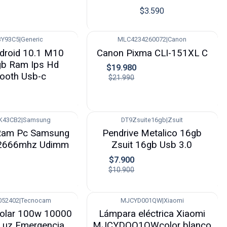
$3.590
BY93C5
|
Generic
MLC4234260072
|
Canon
-9%
ndroid 10.1 M10
Canon Pixma CLI-151XL C
gb Ram Ips Hd
$19.980
tooth Usb-c
$21.990
K43CB2
|
Samsung
DT9Zsuite16gb
|
Zsuit
-28%
Ram Pc Samsung
Pendrive Metalico 16gb
 2666mhz Udimm
Zsuit 16gb Usb 3.0
$7.900
$10.900
052402
|
Tecnocam
MJCYD001QW
|
Xiaomi
-14%
Solar 100w 10000
Lámpara eléctrica Xiaomi
Luz Emergencia
MJCYDOO1QWcolor blanco