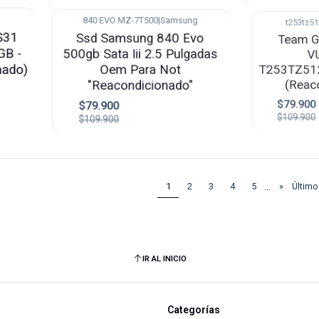
840 EVO MZ-7T500
|
Samsung
t253tz5
-27%
-27%
 S31
Ssd Samsung 840 Evo
Team G
GB -
500gb Sata Iii 2.5 Pulgadas
V
nado)
Oem Para Not
T253TZ51
"Reacondicionado"
(Reac
$79.900
$79.900
$109.900
$109.900
1
2
3
4
5
...
»
Último
IR AL INICIO
Categorías