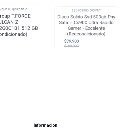
12g0c101
|
Vulcan Z
SSD7CS900-500
|
PNY
-27%
roup T.FORCE
Disco Solido Ssd 500gb Pny
ULCAN Z
Sata Iii Cs900 Ultra Rapido
2G0C101 512 GB
Gamer - Excelente
ondicionado)
(Reacondicionado)
$79.900
$109.900
Información