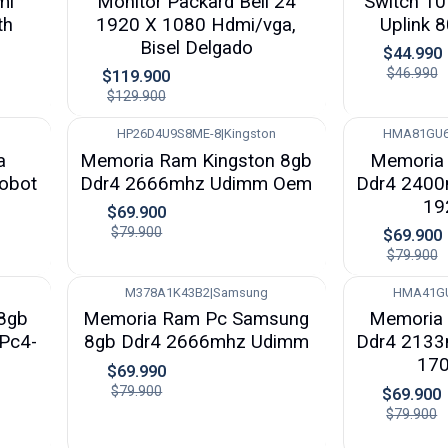
mi
Monitor Packard Bell 24
Switch 10
th
1920 X 1080 Hdmi/vga,
Uplink 
Bisel Delgado
$44.990
$46.990
$119.900
$129.900
HP26D4U9S8ME-8
|
Kingston
HMA81GU6
-13%
-13%
a
Memoria Ram Kingston 8gb
Memoria 
Robot
Ddr4 2666mhz Udimm Oem
Ddr4 2400
19
$69.900
$79.900
$69.900
$79.900
M378A1K43B2
|
Samsung
HMA41G
-12%
-13%
 8gb
Memoria Ram Pc Samsung
Memoria 
Pc4-
8gb Ddr4 2666mhz Udimm
Ddr4 2133
17
$69.990
$79.900
$69.900
$79.900