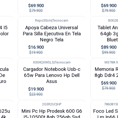
$69.900
$69.900
$79.900
$79.900
Repo30cm
|
Tecnocam
B0G2
-15%
-10%
4 I5
Apoya Cabeza Universal
Tablet A
olor
Para Silla Ejecutiva En Tela
64gb 3
Negro Tela
Blue
$16.900
$89.900
$19.900
$99.900
X004QXWSLS
|
Tecnocam
M378A1
-17%
-13%
cula
Cargador Notebook Usb-c
Memoria 
De
65w Para Lenovo Hp Dell
8gb Ddr4
uro
Asus
$69.900
$79.900
$19.900
$23.900
2G3R2UC
|
HP
7860815
-8%
-50%
5625u
Mini Pc Hp Prodesk 600 G6
Foco Led 
 4k
I5-10500t 8gb 256gb Ssd
Lm Ip66 