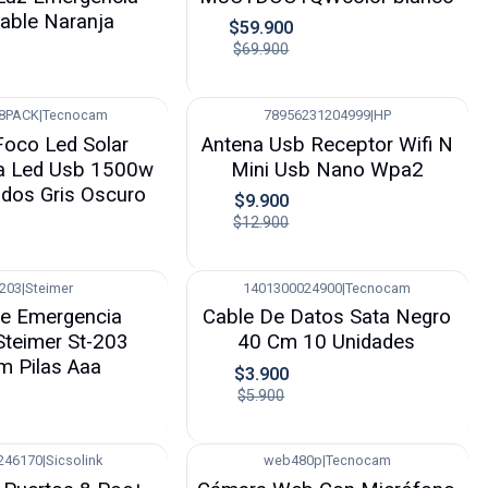
able Naranja
$59.900
$69.900
8PACK
|
Tecnocam
78956231204999
|
HP
-23%
Foco Led Solar
Antena Usb Receptor Wifi N
a Led Usb 1500w
Mini Usb Nano Wpa2
dos Gris Oscuro
$9.900
$12.900
-203
|
Steimer
1401300024900
|
Tecnocam
-34%
De Emergencia
Cable De Datos Sata Negro
 Steimer St-203
40 Cm 10 Unidades
m Pilas Aaa
$3.900
$5.900
246170
|
Sicsolink
web480p
|
Tecnocam
-50%