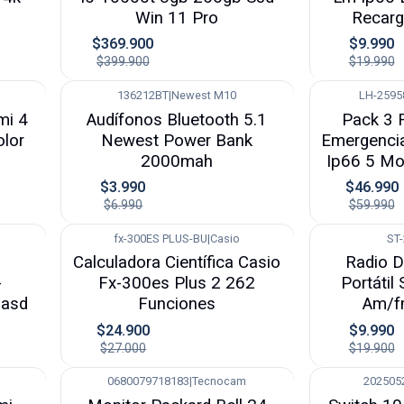
Win 11 Pro
Recarg
$369.900
$9.990
$399.900
$19.990
136212BT
|
Newest M10
LH-2595
-43%
-22%
mi 4
Audífonos Bluetooth 5.1
Pack 3 
olor
Newest Power Bank
Emergenci
2000mah
Ip66 5 Mo
$3.990
$46.990
$6.990
$59.990
fx-300ES PLUS-BU
|
Casio
ST
-8%
-50%
Calculadora Científica Casio
Radio 
-
Fx-300es Plus 2 262
Portátil
lasd
Funciones
Am/f
$24.900
$9.990
$27.000
$19.900
0680079718183
|
Tecnocam
202505
-8%
-4%