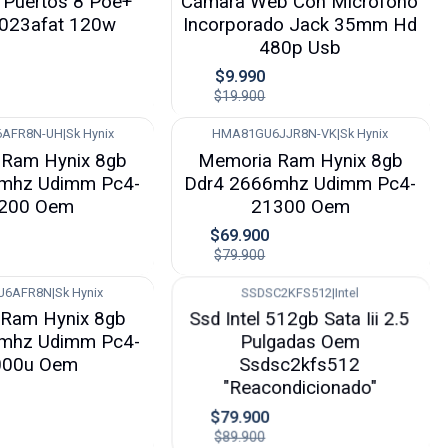
 Puertos 8 Poe+
Cámara Web Con Micrófono
8023afat 120w
Incorporado Jack 35mm Hd
480p Usb
$9.990
$19.900
AFR8N-UH
|
Sk Hynix
HMA81GU6JJR8N-VK
|
Sk Hynix
-13%
Ram Hynix 8gb
Memoria Ram Hynix 8gb
mhz Udimm Pc4-
Ddr4 2666mhz Udimm Pc4-
200 Oem
21300 Oem
$69.900
$79.900
U6AFR8N
|
Sk Hynix
SSDSC2KFS512
|
Intel
-11%
Ram Hynix 8gb
Ssd Intel 512gb Sata Iii 2.5
mhz Udimm Pc4-
Pulgadas Oem
000u Oem
Ssdsc2kfs512
"Reacondicionado"
$79.900
$89.900