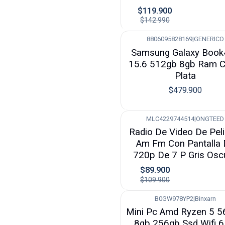
$119.900
$142.990
8806095828169
|
GENERICO
Nuevo
Samsung Galaxy Book
15.6 512gb 8gb Ram C
Plata
$479.900
MLC4229744514
|
ONGTEED
-18%
Radio De Video De Peli
Am Fm Con Pantalla 
720p De 7 P Gris Osc
$89.900
$109.900
B0GW978YP2
|
Binxarn
-22%
Mini Pc Amd Ryzen 5 
8gb 256gb Ssd Wifi 6