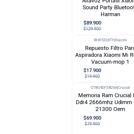
Altavoz Portátil Xiao
Sound Party Bluetoo
Harman
$89.900
$129.900
BHR5326TY
|
Xiaomi
-10%
Repuesto Filtro Par
Aspiradora Xiaomi Mi 
Vacuum-mop 1
$17.900
$19.900
CT8G4DFS8266
|
Crucial
-13%
Memoria Ram Crucial
Ddr4 2666mhz Udimm 
21300 Oem
$69.900
$79.900