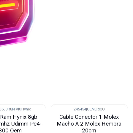
6JJR8N VK
|
Hynix
245454
|
GENERICO
Nuevo
Ram Hynix 8gb
Cable Conector 1 Molex
mhz Udimm Pc4-
Macho A 2 Molex Hembra
300 Oem
20cm