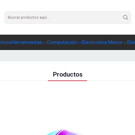
Agrega un texto para este slide
Inicio
Herramientas
Computación
Electronica Menor
Ele
Productos