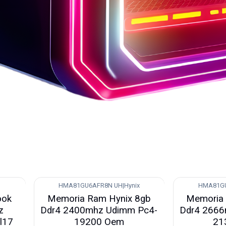
HMA81GU6AFR8N UH
|
Hynix
HMA81GU
-13%
-13%
ook
Memoria Ram Hynix 8gb
Memoria 
Nuevo
Nuevo
z
Ddr4 2400mhz Udimm Pc4-
Ddr4 2666
l17
19200 Oem
21