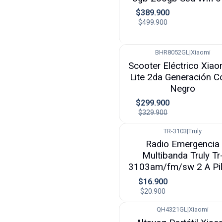
$389.900
$499.900
BHR8052GL
|
Xiaomi
-9%
Scooter Eléctrico Xiao
Lite 2da Generación C
Negro
$299.900
$329.900
TR-3103
|
Truly
-19%
Radio Emergencia
Multibanda Truly Tr
3103am/fm/sw 2 A Pi
$16.900
$20.900
QH4321GL
|
Xiaomi
-31%