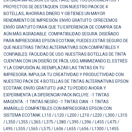
EN CADA IMPRESIÓN. LO QUE HACE QUE TUS DOCUMENTOS Y
PROYECTOS SE DESTAQUEN. CON NUESTRO PACK DE 4
BOTELLAS, AHORRAS DINERO Y OBTIENES UN MAYOR
RENDIMIENTO DE IMPRESIÓN. ENVÍO GRATUITO: OFRECEMOS
ENVÍO GRATUITO PARA QUE TU EXPERIENCIA DE COMPRA SEA
AÚN MÁS AGRADABLE. COMPATIBILIDAD SEGURA: DISEÑADO
PARA IMPRESORAS EPSON ECOTANK, PUEDES ESTAR SEGURO DE
QUE NUESTRAS TINTAS ALTERNATIVAS SON COMPATIBLES Y
CONFIABLES. FACILIDAD DE USO: NUESTRAS BOTELLAS DE TINTA
CUENTAN CON UN DISEÑO DE FÁCIL USO, MINIMIZANDO EL ESTRÉS
Y LA CONFUSIÓN AL REEMPLAZAR LAS TINTAS EN TU
IMPRESORA. IMPULSA TU CREATIVIDAD Y PRODUCTIVIDAD CON
NUESTRO PACK DE 4 BOTELLAS DE TINTAS ALTERNATIVAS EPSON
ECOTANK. ENVÍO GRATUITO. ¡HAZ TU PEDIDO AHORA Y
EXPERIMENTA LA DIFERENCIA! PACK INCLUYE: -1 TINTAS
MAGENTA. -1 TINTAS NEGRO. -1 TINTAS CIAN. -1 TINTAS
AMARILLO. COMPATIBLES CON IMPRESORAS EPSON CON
SISTEMA ECOTANK: L110 / L120 / L200 / L210 / L220 / L300 / L310
/ L350 / L355 / L365 / L375 / L380 / L395 / L396 / L455 / L475 /
L495 / L555 / L565 / L575 / L606 / L655 / L656 / L1300 / L1455.