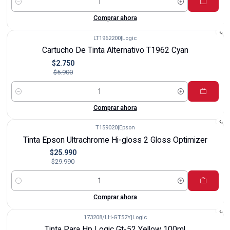
Cantidad
Comprar ahora
LT1962200
|
Logic
-53%
Cartucho De Tinta Alternativo T1962 Cyan
$2.750
$5.900
Cantidad
Comprar ahora
T159020
|
Epson
-13%
Tinta Epson Ultrachrome Hi-gloss 2 Gloss Optimizer
$25.990
$29.990
Cantidad
Comprar ahora
173208/LH-GT52Y
|
Logic
Tinta Para Hp Logic Gt-52 Yellow 100ml