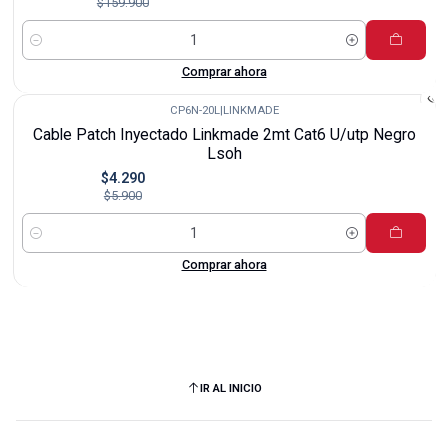
$159.900
Cantidad
Comprar ahora
CP6N-20L
|
LINKMADE
-27%
Cable Patch Inyectado Linkmade 2mt Cat6 U/utp Negro
Lsoh
$4.290
$5.900
Cantidad
Comprar ahora
IR AL INICIO