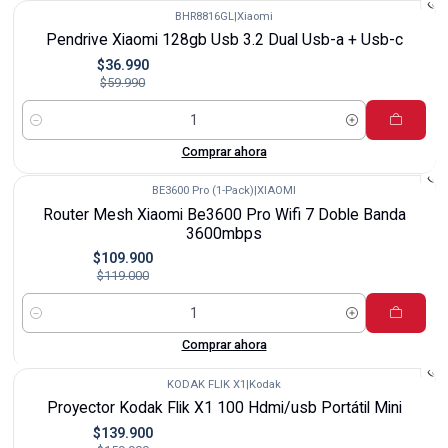
BHR8816GL
|
Xiaomi
-38%
Pendrive Xiaomi 128gb Usb 3.2 Dual Usb-a + Usb-c
$36.990
$59.990
Cantidad
Comprar ahora
BE3600 Pro (1-Pack)
|
XIAOMI
-8%
Router Mesh Xiaomi Be3600 Pro Wifi 7 Doble Banda
3600mbps
$109.900
$119.000
Cantidad
Comprar ahora
KODAK FLIK X1
|
Kodak
-13%
Proyector Kodak Flik X1 100 Hdmi/usb Portátil Mini
$139.900